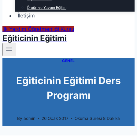
Örgün ve Yaygın Eğitim
İletişim
İlk Yardım Öğretmenliği Kursu
Eğiticinin Eğitimi
GENEL
Eğiticinin Eğitimi Ders
Programı
By
admin
26 Ocak 2017
Okuma Süresi
8
Dakika