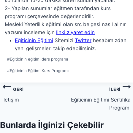
konularda 15-20 dakika süren sunum yaparlar.
2- Yapılan sunumlar eğitmen tarafından kurs
programı çerçevesinde değerlendirilir.
Mesleki Yeterlilik eğitimi olan src belgesi nasıl alınır
yazısını inceleme için
linki ziyaret edin
Eğiticinin Eğitimi
Sitemizi
Twitter
hesabımızdan
yeni gelişmeleri takip edebilirsiniz.
Post
#
Eğiticinin eğitimi ders programı
Tags:
#
Eğiticinin Eğitimi Kurs Programı
Yazı
GERI
İLERI
gezinmesi
İletişim
Eğiticinin Eğitimi Sertifika
Programı
Bunlarda İlginizi Çekebilir