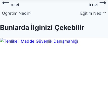
Yazı
GERI
İLERI
gezinmesi
Öğretim Nedir?
Eğitim Nedir?
Bunlarda İlginizi Çekebilir