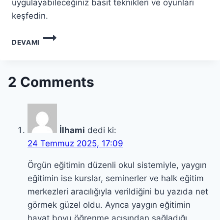
uygulayabileceğiniz basit teknikleri ve oyunları
keşfedin.
BEYIN
DEVAMI
JIMNASTIĞI
NEDIR?
ZIHNINI
KESKIN
2 Comments
TUTMANIN
EN
ETKILI
YOLLARI
İlhami
dedi ki:
24 Temmuz 2025, 17:09
Örgün eğitimin düzenli okul sistemiyle, yaygın
eğitimin ise kurslar, seminerler ve halk eğitim
merkezleri aracılığıyla verildiğini bu yazıda net
görmek güzel oldu. Ayrıca yaygın eğitimin
hayat boyu öğrenme açısından sağladığı