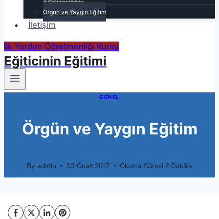
Örgün ve Yaygın Eğitim
İletişim
İlk Yardım Öğretmenliği Kursu
Eğiticinin Eğitimi
GENEL
Örgün ve Yaygın Eğitim
By
admin
30 Ocak 2017
Okuma Süresi
2
Dakika