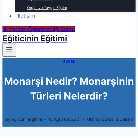
Örgün ve Yaygın Eğitim
İletişim
İlk Yardım Öğretmenliği Kursu
Eğiticinin Eğitimi
GENEL
Monarşi Nedir? Monarşinin
Türleri Nelerdir?
By
egiticininegitimi
10 Ağustos 2021
Okuma Süresi
3
Dakika