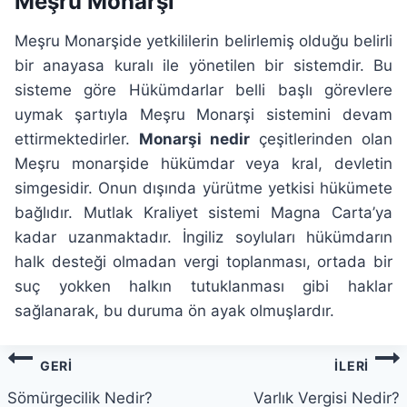
Meşru Monarşi
Meşru Monarşide yetkililerin belirlemiş olduğu belirli
bir anayasa kuralı ile yönetilen bir sistemdir. Bu
sisteme göre Hükümdarlar belli başlı görevlere
uymak şartıyla Meşru Monarşi sistemini devam
ettirmektedirler.
Monarşi nedir
çeşitlerinden olan
Meşru monarşide hükümdar veya kral, devletin
simgesidir. Onun dışında yürütme yetkisi hükümete
bağlıdır. Mutlak Kraliyet sistemi Magna Carta’ya
kadar uzanmaktadır. İngiliz soyluları hükümdarın
halk desteği olmadan vergi toplanması, ortada bir
suç yokken halkın tutuklanması gibi haklar
sağlanarak, bu duruma ön ayak olmuşlardır.
Yazı
GERI
İLERI
gezinmesi
Sömürgecilik Nedir?
Varlık Vergisi Nedir?